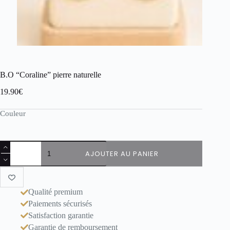
B.O “Coraline” pierre naturelle
19.90
€
Couleur
quantité
AJOUTER AU PANIER
de
B.O
“Coraline”
pierre
naturelle
Qualité premium
Paiements sécurisés
Satisfaction garantie
Garantie de remboursement