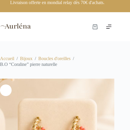
Passer
Livraison offerte en mondial relay dès 70€ d'achats.
au
contenu
Panier
d’achat
Accueil
/
Bijoux
/
Boucles d'oreilles
/
B.O “Coraline” pierre naturelle