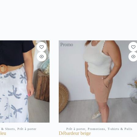
Promo
s & Shorts
,
Prêt à porter
Prêt à porter
,
Promotions
,
T-shirts & Pulls
leu
Débardeur beige