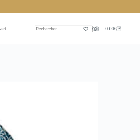
act
0.00
€
Panier
Aucun
d’achat
résultat