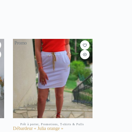
Promo
Prêt à porter
,
Promotions
,
T-shirts & Pulls
Débardeur « Julia orange »