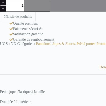
quantité
de
Jupe
courte
Liste de souhaits
bleu/vert
Qualité premium
Paiements sécurisés
Satisfaction garantie
Garantie de remboursement
UGS :
ND
Catégories :
Pantalons, Jupes & Shorts
,
Prêt à porter
,
Promo
Desc
Petite jupe, élastique à la taille
Doublée à l’intérieur