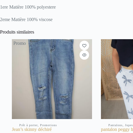
1ere Matière 100% polyestere
2eme Matière 100% viscose
Produits similaires
Promo
Prêt à porter
,
Promotions
Pantalons, Jupe
Jean’s skinny déchiré
pantalon peggy b