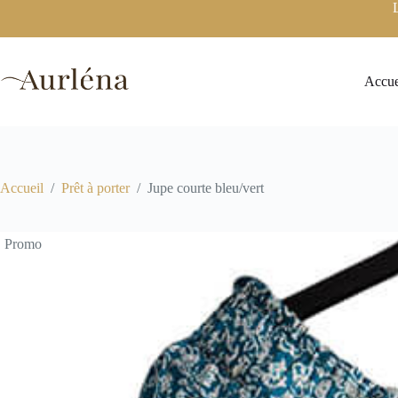
Passer
au
contenu
Accue
Accueil
/
Prêt à porter
/
Jupe courte bleu/vert
Promo