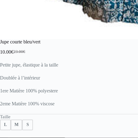
Jupe courte bleu/vert
10.00
€
23.00
€
Le
Le
prix
prix
Petite jupe, élastique à la taille
initial
actuel
était :
est :
23.00€.
10.00€.
Doublée à l’intérieur
1ere Matière 100% polyestere
2eme Matière 100% viscose
Taille
L
M
S