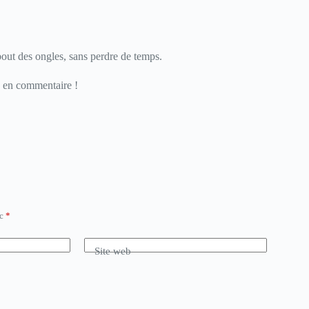
bout des ongles, sans perdre de temps.
s en commentaire !
ec
*
Site web