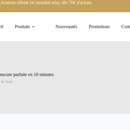
Livraison offerte en mondial relay dès 70€ d'achats.
il
Produits
Nouveautés
Promotions
Cont
ucure parfaite en 10 minutes
 & Style